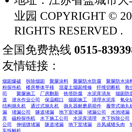
业园 COPYRIGHT © 20
RIGHTS RESERVED .
全国免费热线
0515-83939
友情链接：
烟囱爆破
拆除烟囱
聚脲涂料
聚脲防水防腐
聚脲防水涂
粉探伤机
楼房整体平移
混凝土烟囱维修
纤维切断机
救
司
聚脲施工
厂房翻新
铁塔防腐
水泥库清灰
烟囱防
道
潜水作业公司
保温帽口
烟囱施工
清理水泥库
氧化
结构抛丸机
通过式抛丸机
抛丸器耐磨易损件
履带式抛丸
漏
堵漏公司
隧道堵漏
地下室堵漏
堵漏公司
水池堵漏
库
磁粉探伤机
水下施工公司
水泥库清理
水下拆除公司
公司
伸缩缝堵漏
隧道堵漏
地下室堵漏
步凤咸猪头肉
车拆解机