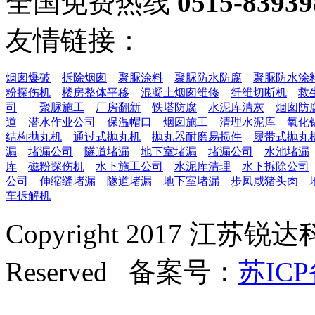
全国免费热线
0515-83939
友情链接：
烟囱爆破
拆除烟囱
聚脲涂料
聚脲防水防腐
聚脲防水涂
粉探伤机
楼房整体平移
混凝土烟囱维修
纤维切断机
救
司
聚脲施工
厂房翻新
铁塔防腐
水泥库清灰
烟囱防
道
潜水作业公司
保温帽口
烟囱施工
清理水泥库
氧化
结构抛丸机
通过式抛丸机
抛丸器耐磨易损件
履带式抛丸
漏
堵漏公司
隧道堵漏
地下室堵漏
堵漏公司
水池堵漏
库
磁粉探伤机
水下施工公司
水泥库清理
水下拆除公司
公司
伸缩缝堵漏
隧道堵漏
地下室堵漏
步凤咸猪头肉
车拆解机
Copyright 2017 江苏锐达
Reserved 备案号：
苏ICP